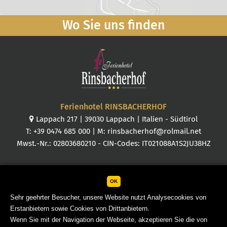
Wo Sie uns finden
Ferienhotel RINSBACHERHOF
Lappach 217
|
39030
Lappach
|
Italien
-
Südtirol
T:
+39 0474 685 000
| M:
rinsbacherhof@rolmail.net
Mwst.-Nr.: 02803680210 - CIN-Codes: IT021088A1S2JU38HZ
OK
Sehr geehrter Besucher, unsere Website nutzt Analysecookies von
Erstanbietern sowie Cookies von Drittanbietern.
RINSBACHERHOF KG d. Reichegger Alois & Co.
Wenn Sie mit der Navigation der Webseite, akzeptieren Sie die von
Sitemap
Impressum
Firmendaten
Cookies