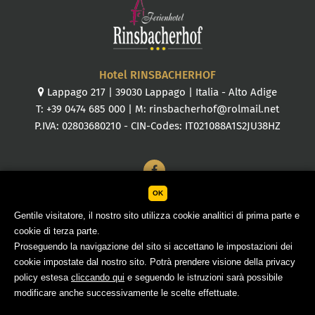
Hotel RINSBACHERHOF
Lappago 217
|
39030
Lappago
|
Italia
-
Alto Adige
T:
+39 0474 685 000
| M:
rinsbacherhof@rolmail.net
P.IVA: 02803680210 - CIN-Codes: IT021088A1S2JU38HZ
OK
Gentile visitatore, il nostro sito utilizza cookie analitici di prima parte e
RINSBACHERHOF S.a.s. di Reichegger Alois & Co.
cookie di terza parte.
Sitemap
Credits
Dati societari
Cookies
Proseguendo la navigazione del sito si accettano le impostazioni dei
cookie impostate dal nostro sito. Potrà prendere visione della privacy
concept by
policy estesa
cliccando qui
e seguendo le istruzioni sarà possibile
modificare anche successivamente le scelte effettuate.
ARRIVO